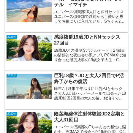
テル イマイチ
ユニバース倶楽部10人目と即日セックス
ユニバース倶楽部で以前から可愛いと思
ってお気にリに入れていた。Sちゃん20
歳Dカップ。先日向こうより「素敵です
ね」が来ました。パパ活アプリや、マッ
チングアプリでいうところの「いいね」
感度抜群19歳JDとNNセックス
2025年
と同じですね。なので...
27回目
19歳JDとの濃厚なホテルデート！27回目
の情熱的な夜出会い系アプリPCMAXで知
り合った感度抜群の19歳女子大生・Cち
ゃんと、27回目のホテルデート。自宅近
くのスーパーで待ち合わせ、いつものホ
テルへ直行。今回は広々57㎡の豪華な部
巨乳18歳？JDと大人2回目でP活
2026年
屋で、全...
終了からの復活
昨年7月以来半年ぶりに巨乳PJとセック
ス大人3回目ハッピーメールで出会った18
歳JD前回2回目の大人の後、お泊りでこ
ちらの地元まで遊びに来る予定が前日に
キャンセルとなってしまい、体調不良で
お泊りは出来ないけど休憩のでの大人な
陰茎海綿体注射体験談JD2定期と
2025年
ら可能と意味不明...
大人31回目
ユニバース倶楽部のTちゃんとの相性に悩
む中、PCMAXで出会った19歳のJD、Cち