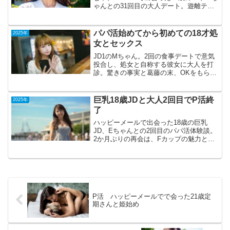
ゃんとの31回目の大人デート。遊離テス
トステロン値が10.5と低めで、EDの原因
とされる高脂血症治療薬クレストールを
中止し、男性ホルモン補充にグローミン
パパ活始めてから初めての18才処
2025年
やアン...
女とセックス
JD1のMちゃん。2回の食事デートで意気
投合し、処女と自称する彼女に大人を打
診。驚きの事実と葛藤の末、OKをもらい
初大人デートへ。だが、ホテルで待って
いたのは予想外の展開。ぽっちゃり体型
に気づき、無反応のマグロ状態に苦戦。
巨乳18歳JDと大人2回目でP活終
2025年
挿入困難、中折れの...
了
ハッピーメールで出会った18歳の巨乳
JD、Eちゃんとの2回目のパパ活体験談。
2か月ぶりの再会は、Fカップの魅力と美
貌に再び心を奪われるも、DK（ディープ
キス）の物足りなさやアプリ退会の謎が
気になる中でのデート。ラブホでの濃厚
なひとときからお...
P活 ハッピーメールでで会った21歳定
期さんと姫始め