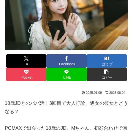
X
Facebook
はてブ
Pocket
LINE
コピー
2025.01.09
2025.08.04
18歳JDとのパパ活！3回目で大人打診、処女の彼女とどう
なる？
PCMAXで出会った18歳のJD、Mちゃん。初顔合わせで写