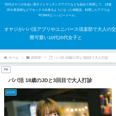
50代オヤジが出会い系サイトマッチングアプリなどを始めて利用して、18歳
JDや美容師などでセックス出来るようになった体験談。利用したアプリは
PCMAXとハッピーメール。
オヤジがパパ活アプリやユニバース倶楽部で大人の交
際可愛い10代20代女子と
ホーム
2025年
パパ活 18歳のJDと3回目で大人打診
PR
パパ活 18歳のJDと3回目で大人打診
2025年