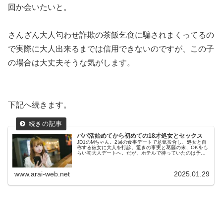
回か会いたいと。
さんざん大人匂わせ詐欺の茶飯乞食に騙されまくってるの
で実際に大人出来るまでは信用できないのですが、この子
の場合は大丈夫そうな気がします。
下記へ続きます。
パパ活始めてから初めての18才処女とセックス
JD1のMちゃん。2回の食事デートで意気投合し、処女と自
称する彼女に大人を打診。驚きの事実と葛藤の末、OKをも
らい初大人デートへ。だが、ホテルで待っていたのは予想
外の展開。ぽっちゃり体型に気づき、無反応のマグロ状態
に苦戦。挿入困難、中折れの...
www.arai-web.net
2025.01.29